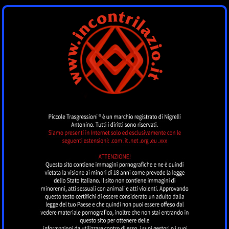
INCONTRI LAZIO
by piccoletrasgressioni.it
MENU
Nessun annuncio