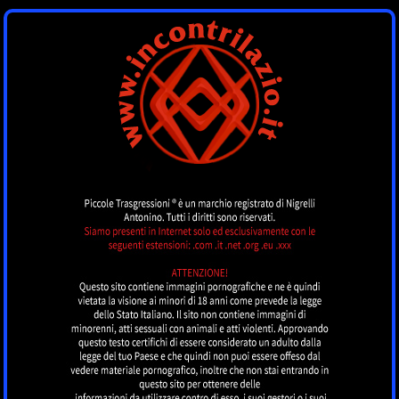
INCONTRI LAZIO
by piccoletrasgressioni.it
MENU
Nessun annuncio