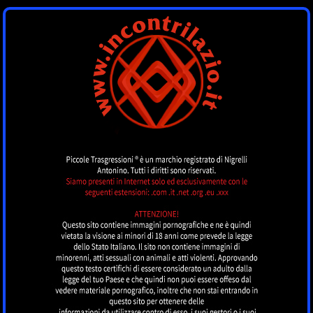
INCONTRI LAZIO
by piccoletrasgressioni.it
MENU
Nessun annuncio