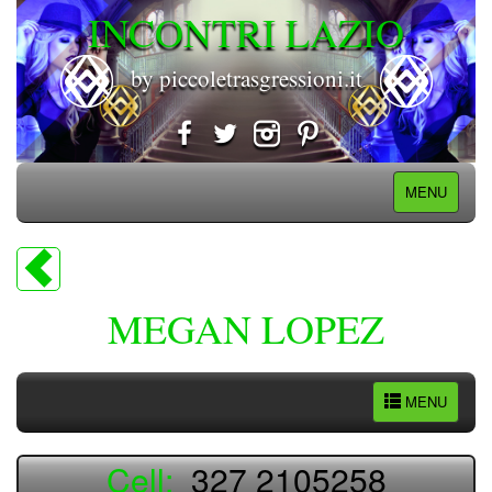
INCONTRI LAZIO
by piccoletrasgressioni.it
MENU
MEGAN LOPEZ
MENU
Cell:
327 2105258