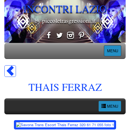
INCONTRI LAZIO
by piccoletrasgressioni.it
MENU
THAIS FERRAZ
MENU