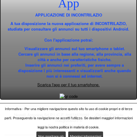
App
APPLICAZIONE DI INCONTRILAZIO
A tua disposizione la nuova applicazione di INCONTRILAZIO,
studiata per consultare gli annunci su tutti i dispositivi Android.
Con l'applicazione potrai:
Visualizzare gli annunci sul tuo smartphone o tablet.
Cercare gli annunci in base alla regione, alla provincia, alla
città e anche per caratteristiche fisiche.
Inserire gli annunci nei preferiti, per avere sempre a
disposizione i più interessanti e visualizzarli anche quando
non si è connessi ad internet.
Scarica l'app per il tuo smartphone.
Informativa - Per una migliore navigazione questo sito fa uso di cookie propri e di terze
Nigrelli Antonino Srl P.I./C.F. 01974570382 - Circuito
Piccole
parti. Proseguendo la navigazione ne accetti l'utilizzo. Se desideri maggiori informazioni
Trasgressioni ®
Privacy
|
Cookie Policy
leggi la nostra politica in materia di cookie.
Non mostrare più
Maggiori informazioni