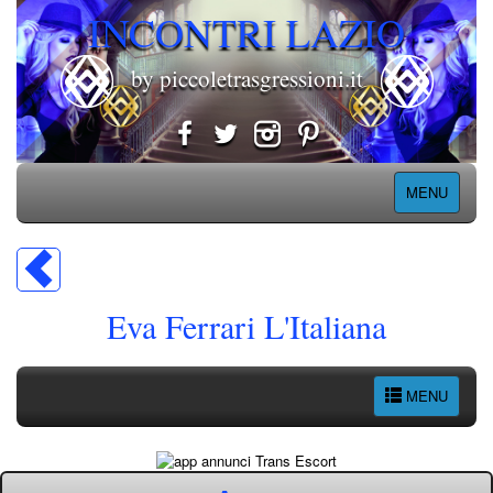
INCONTRI LAZIO
by piccoletrasgressioni.it
MENU
Eva Ferrari L'Italiana
MENU